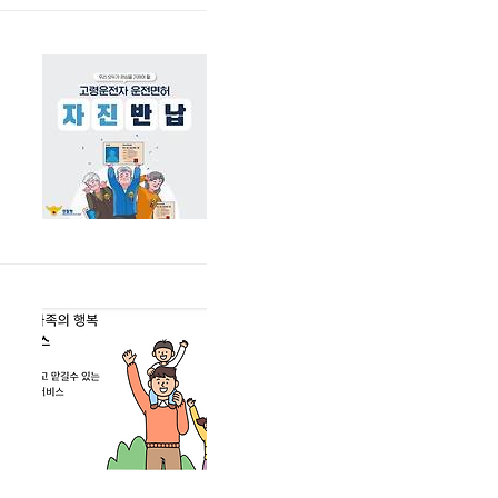
설
대
혜
고