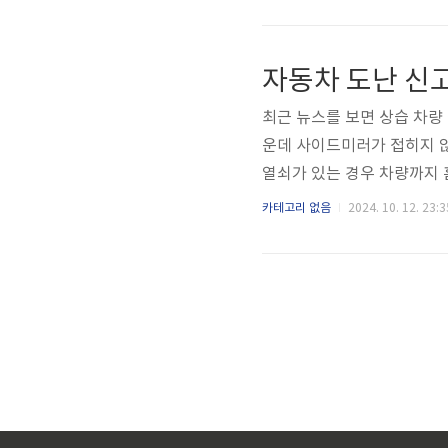
다. ○ 실제로 방문해 보니 
의 면적의 크기에 해당되어 
간 30분 정도 걸린 것 같습
자동차 도난 신
했던 하늘 사이 풀입니다.■ 
최근 뉴스를 보면 상습 차량
운데 사이드미러가 접히지 않
열쇠가 있는 경우 차량까지 
도난 신고 방법 ○ 차량이 
카테고리 없음
2024. 10. 12. 23:3
출소에 방문하여 신고합니다
운전면허증) ② 본인 소유의
지참 ○ 도난신고시 담당 경
을 해주면 큰 도움이..