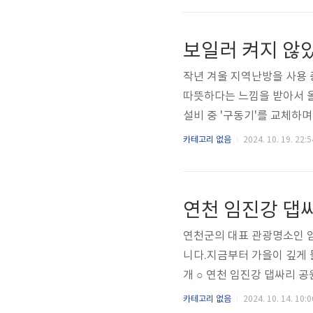
서비스 : 생후 3개월 이상 ∽
동 - 기본형 - 종합형○ 질
의 시설 이용 아동○ 기관연계
작년 겨울 지역난방을 사용 
따뜻하다는 느낌을 받아서 올
설비 중 '구동기'를 교체하
슷하거나 동일한 증상 사례를
카테고리 없음
2024. 10. 19. 22:5
뜻해요 2. 보일러 켜지도 
요? 4. 보일러 껐는데 바닥
요 6. 온도를 올려놔도 방이
연천 임진강 댑싸
일러는 꺼져 있어요 8. 하루 
연천군의 대표 관광명소인 
니다.지금부터 가을이 깊게 
개 ○ 연천 임진강 댑싸리 
주민들이 겪은 고통을 해결하
카테고리 없음
2024. 10. 14. 10:0