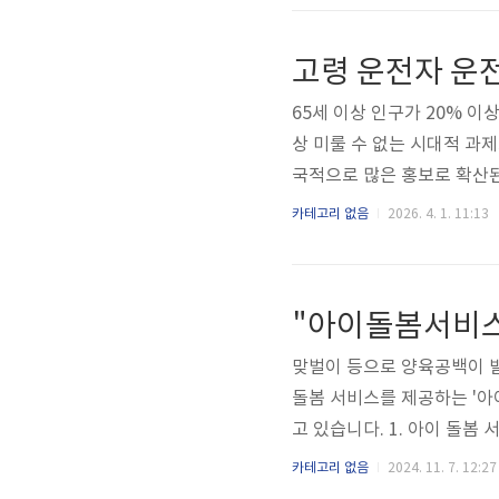
장 눈에 띄는 색으로 노란색
리나라는 1990년대 노란색
고령 운전자 운전
치가 의무화되면서 어린이 안
65세 이상 인구가 20% 
상 미룰 수 없는 시대적 과제
국적으로 많은 홍보로 확산
가에 따른 고령 운전자 교통
카테고리 없음
2026. 4. 1. 11:13
안으로 도입하였습니다.고령
스스로 반납하면 지자체별로 교
택을 제공합니다. 구분내용대
"아이돌봄서비스
혜택교통카드, 지역화폐, 교통
맞벌이 등으로 양육공백이 발
돌봄 서비스를 제공하는 '
고 있습니다. 1. 아이 돌봄
하 아동을 대상으로 아이돌
카테고리 없음
2024. 11. 7. 12:27
저출산 해소에 기여하고자 만