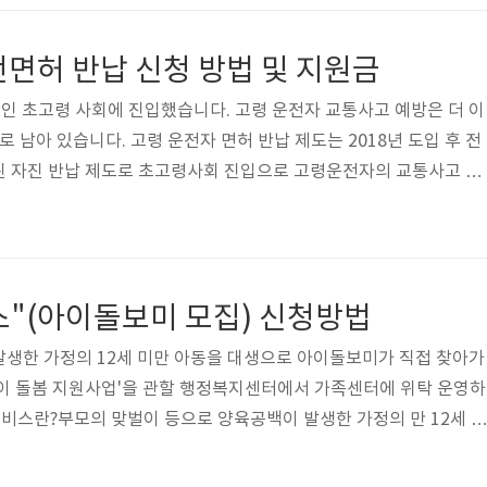
을 제안했고 이후 전 세계 학교 교통 안전색의 표준이 되었습니다. 우
 울타리와 횡단도보다 도입 되었으며 2023년 부터 노란색 횡단보도 
면허 반납 신청 방법 및 지원금
전을 대표하는 색이 되었습니..
이상인 초고령 사회에 진입했습니다. 고령 운전자 교통사고 예방은 더 이
로 남아 있습니다. 고령 운전자 면허 반납 제도는 2018년 도입 후 전
된 자진 반납 제도로 초고령사회 진입으로 고령운전자의 교통사고 증
안전이 사회문제로 부각 되어 이를 위해 고령 운전자 교통안전 문제 
 운전자 운전면허증 자진 반납제도란? 고령 운전자가 운전면허증을
통카드 또는 지역화폐, 현금 등으로 약 10만원 - 30만원 수준의 
상만 70세 이상(일부 지역 만 65세 이상)조건운전면허증 자진 반납
"(아이돌보미 모집) 신청방법
비, 상품권 등특징..
생한 가정의 12세 미만 아동을 대생으로 아이돌보미가 직접 찾아가
아이 돌봄 지원사업'을 관할 행정복지센터에서 가족센터에 위탁 운영하
 서비스란?부모의 맞벌이 등으로 양육공백이 발생한 가정의 만 12세 이
보미가 찾아가는 돌봄 서비스를 제공하여 부모의 양육부담을 경감하
들어졌습니다. 2. 아이 돌봄 서비스 종류 및 돌봄 대상○ 영아종일제