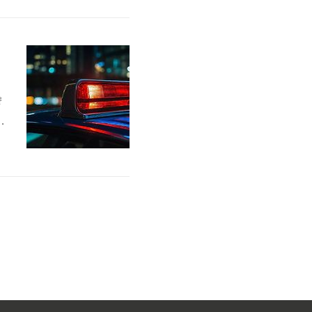
개
량
차
파
,
)