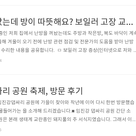
 36개월 이하 영아○ 시간제서비스 : 생후 3개월 이상 ∽ 12세 이하 아
병감영아동지원서비스 : 법정 전염성 및 유행성 질병에 감염된 12세 이
보일러 켜지 않았는데 방이 따뜻해요? 보일러 고장 교체 비용
서비..
중인 저희 집에서 난방을 꺼놨는데도 주방과 작은방, 복도 바닥이 계
해 겨울이 오기 전에 난방 관련 점검 및 전문가의 도움을 받아 난방
며 수리한 내용을 공유합니다. ㅁ 보일러 고장 증상(인터넷으로 저와 
 찾아봤어요) 1. 모든 방들을 난방을 넣지도 않았는데 거실만 계속 
4
않았는데 돌아가요 3. 난방을 켜지 않았는데 바닥이 따뜻한 세대 있나
이 따뜻해요 5. 보일러를 켜지 않았는데 하루종일 돌아가는 소리가 나
 추워요 7. 거실만 1시간 정도 보일러 틀었는데 계쏙 따뜻하고 현재 
리 공원 축제, 방문 후기
종일..
임진강댑싸리 공원에 가을이 찾아와 작년에 이어 다시 한번 방문했습
물들어가는 을 소개해 드리겠습니다.■ 임진강 댑싸리 공원 간단 소
공원은 본래 생태계 교란종인 돼지풀의 주 서식지였습니다. 그래서 이
고자 주민들이 힘을 모아 2020년부터 댑싸리를 심기 시작했습니
6