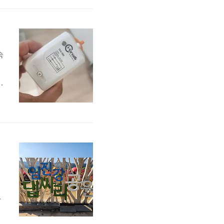
하
속
비
따
보
곳